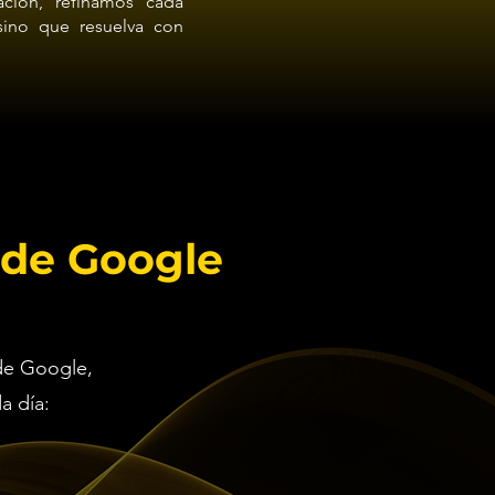
mación, refinamos cada
sino que resuelva con
 de Google
de Google,
a día: