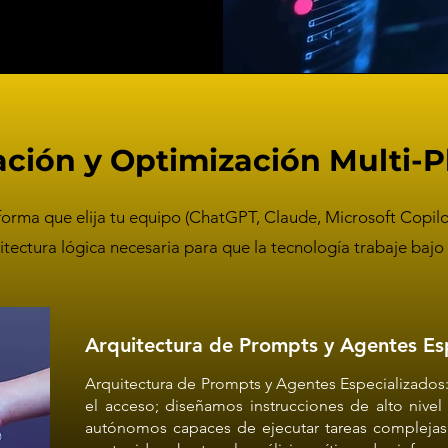
ción y Optimización Multi-
aforma que elija tu equipo (ChatGPT, Claude, Microsoft Copil
tectura lógica necesaria para que la tecnología trabaje bajo 
Arquitectura de Prompts y Agentes Esp
Arquitectura de Prompts y Agentes Especializados
el acceso; diseñamos instrucciones de alto nivel
autónomos capaces de ejecutar tareas complejas