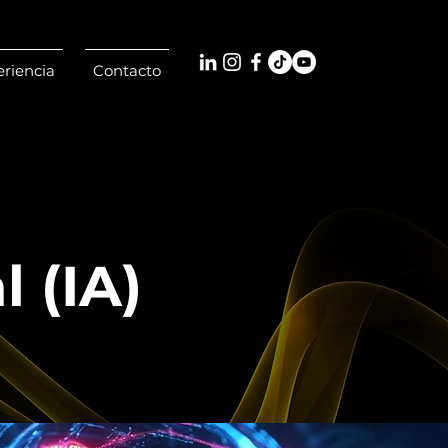
riencia
Contacto
l (IA)