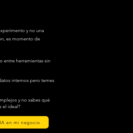
 experimento y no una
ión, es momento de
o entre herramientas sin
datos internos pero temes
omplejos y no sabes qué
 el ideal?
 IA en mi negocio