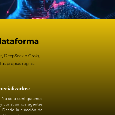
Plataforma
ot, DeepSeek o Grok),
tus propias reglas:
ecializados:
: No solo configuramos
 y construimos agentes
. Desde la curación de