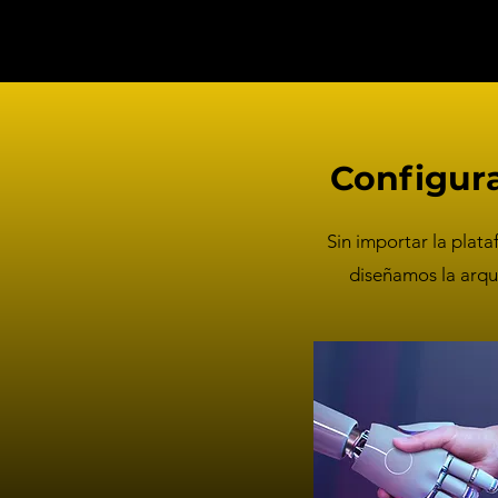
Configura
Sin importar la plat
diseñamos la arqui