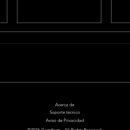
Brochure: Tu
La P
Herramienta Secreta
Digi
para Impulsar tu Marca
Pro
¿Qué lo Hace Tan
que
Acerca de
Esencial?
Soporte técnico
Aviso de Privacidad
©2026 Gemthum - All Rights Reserved.