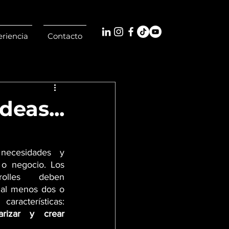
riencia
Contacto
deas...
ecesidades y 
o negocio. Los 
olles deben 
 al menos dos o 
más de las siguientes características: 
arizar y crear 