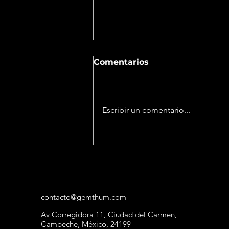
Comentarios
Escribir un comentario...
El Espejismo del Éxito:
Gafete VIP, Operación de
Cristal
contacto@gemthum.com
Av Corregidora 11, Ciudad del Carmen,
Campeche, México, 24199