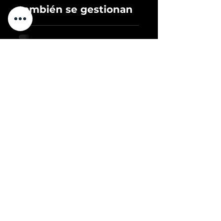
también se gestionan
21 oct 2020
2 min de lectura
¿Desempleo
tecnológico? ¡Afila el
hacha!
3
/
3